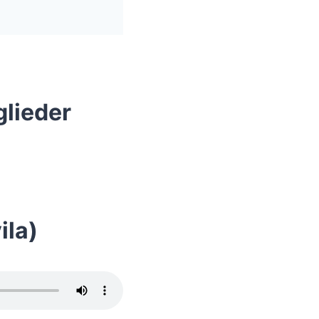
glieder
ila)