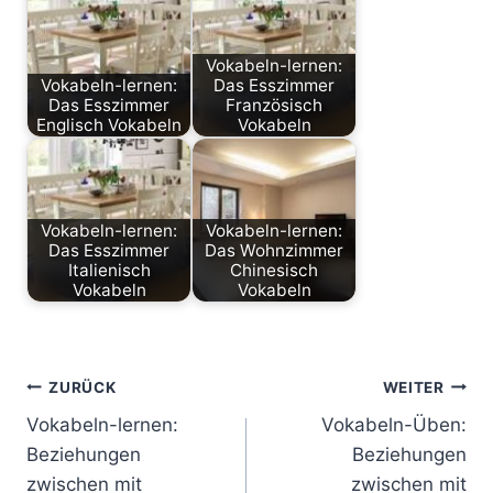
Vokabeln-lernen:
Vokabeln-lernen:
Das Esszimmer
Das Esszimmer
Französisch
Englisch Vokabeln
Vokabeln
Vokabeln-lernen:
Vokabeln-lernen:
Das Esszimmer
Das Wohnzimmer
Italienisch
Chinesisch
Vokabeln
Vokabeln
Beitragsnavigation
ZURÜCK
WEITER
Vokabeln-lernen:
Vokabeln-Üben:
Beziehungen
Beziehungen
zwischen mit
zwischen mit