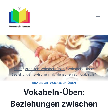
Zum
Inhalt
springen
Start
/
Arabisch-Vokabeln üben
/
Vokabeln-Üben:
Beziehungen zwischen mit Menschen auf Arabisch 1
ARABISCH-VOKABELN ÜBEN
Vokabeln-Üben:
Beziehungen zwischen