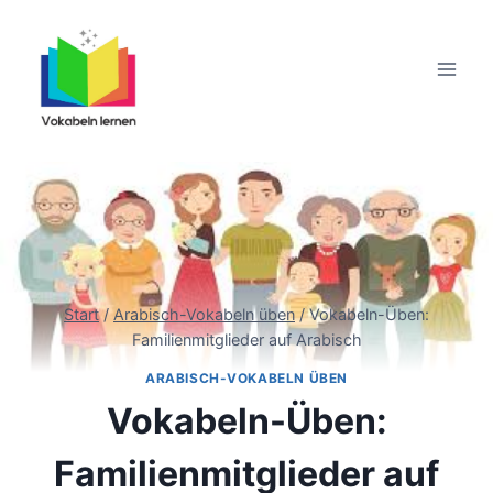
Zum
Inhalt
springen
Start
/
Arabisch-Vokabeln üben
/
Vokabeln-Üben:
Familienmitglieder auf Arabisch
ARABISCH-VOKABELN ÜBEN
Vokabeln-Üben:
Familienmitglieder auf