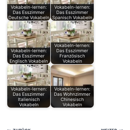
o
o
Vokabeln-lernen:
Vokabeln-lernen:
o
n
Das Esszimmer
Das Esszimmer
k
Deutsche Vokabeln
Spanisch Vokabeln
Vokabeln-lernen:
Vokabeln-lernen:
Das Esszimmer
Das Esszimmer
Französisch
Englisch Vokabeln
Vokabeln
Vokabeln-lernen:
Vokabeln-lernen:
Das Esszimmer
Das Wohnzimmer
Italienisch
Chinesisch
Vokabeln
Vokabeln