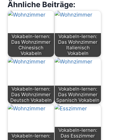
Ähnliche Beiträge:
c
st
ai
le
e
o
l
n
b
d
o
o
Vokabeln-lernen:
Vokabeln-lernen:
Das Wohnzimmer
Das Wohnzimmer
o
n
Chinesisch
Italienisch
k
Vokabeln
Vokabeln
Vokabeln-lernen:
Vokabeln-lernen:
Das Wohnzimmer
Das Wohnzimmer
Deutsch Vokabeln
Spanisch Vokabeln
Vokabeln-lernen:
Vokabeln-lernen:
Das Esszimmer