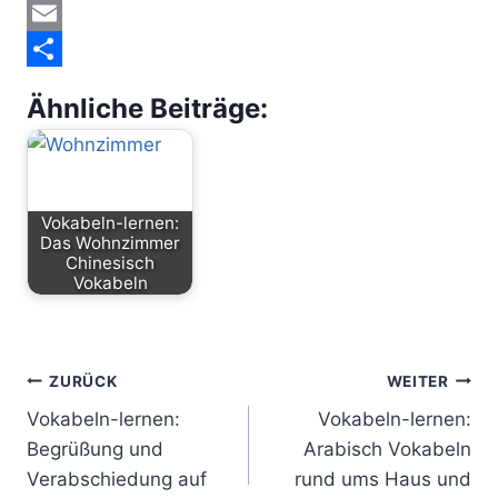
a
M
c
a
E
e
s
m
T
Ähnliche Beiträge:
b
t
a
e
o
o
i
i
o
d
l
l
Vokabeln-lernen:
k
o
e
Das Wohnzimmer
n
n
Chinesisch
Vokabeln
ZURÜCK
WEITER
Vokabeln-lernen:
Vokabeln-lernen:
Begrüßung und
Arabisch Vokabeln
Verabschiedung auf
rund ums Haus und