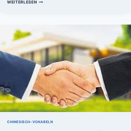
VOKABELN-
WEITERLESEN
LERNEN:
ARABISCH
VOKABELN
RUND
UMS
HAUS
UND
WOHNUNG
CHINESISCH-VOKABELN