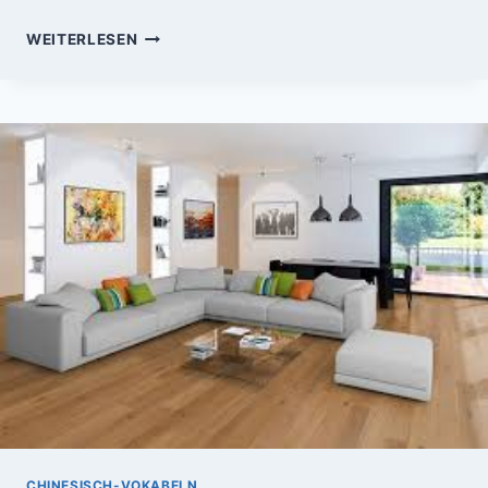
VOKABELN-
WEITERLESEN
LERNEN:
SPANISCH
VOKABELN
RUND
UMS
HAUS
UND
WOHNUNG
CHINESISCH-VOKABELN