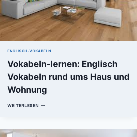
ENGLISCH-VOKABELN
Vokabeln-lernen: Englisch
Vokabeln rund ums Haus und
Wohnung
VOKABELN-
WEITERLESEN
LERNEN:
ENGLISCH
VOKABELN
RUND
UMS