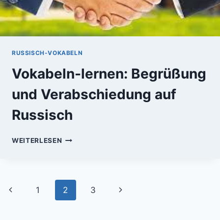
RUSSISCH-VOKABELN
Vokabeln-lernen: Begrüßung
und Verabschiedung auf
Russisch
VOKABELN-
WEITERLESEN
LERNEN:
BEGRÜSSUNG U
ND V
ERABSCHIEDUNG A
Seitennavigation
Vorherige
Nächste
1
2
3
UF R
USSISCH
Seite
Seite